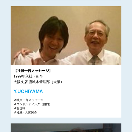
【社員一言メッセージ】
1999年入社・新卒
大阪支店 流域水管理部（大阪）
Y.UCHIYAMA
＃社員一言メッセージ
＃コンサルティング（国内）
＃管理職
＃社風・人間関係