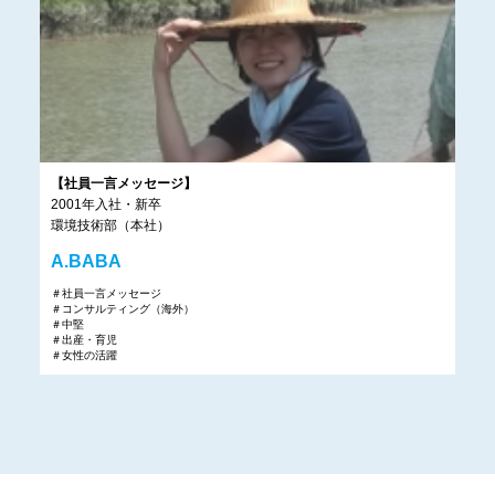
【社員一言メッセージ】
2001年入社・新卒
環境技術部（本社）
A.BABA
＃社員一言メッセージ
＃コンサルティング（海外）
＃中堅
＃出産・育児
＃女性の活躍