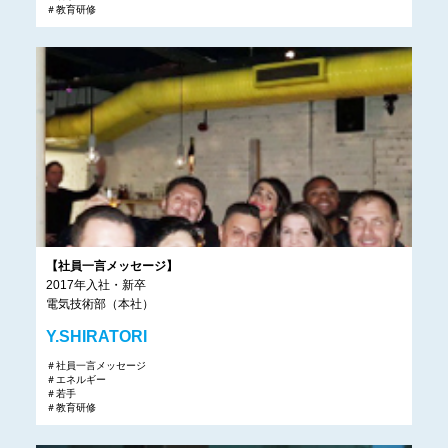
＃教育研修
【社員一言メッセージ】
2017年入社・新卒
電気技術部（本社）
Y.SHIRATORI
＃社員一言メッセージ
＃エネルギー
＃若手
＃教育研修