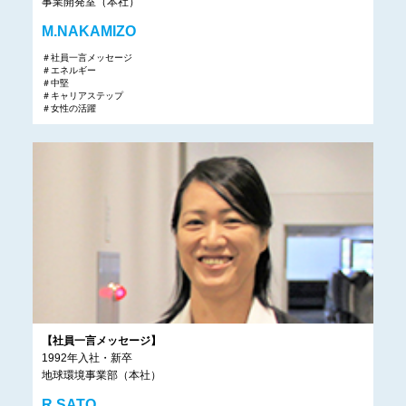
事業開発室（本社）
M.NAKAMIZO
＃社員一言メッセージ
＃エネルギー
＃中堅
＃キャリアステップ
＃女性の活躍
【社員一言メッセージ】
1992年入社・新卒
地球環境事業部（本社）
R.SATO