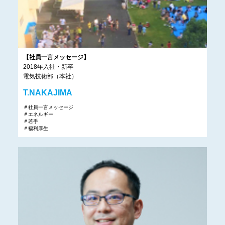
【社員一言メッセージ】
2018年入社・新卒
電気技術部（本社）
T.NAKAJIMA
＃社員一言メッセージ
＃エネルギー
＃若手
＃福利厚生