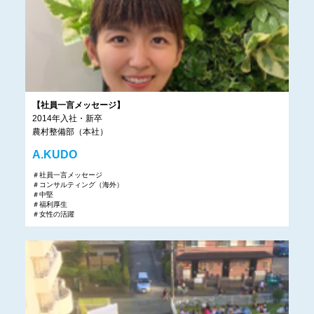
【社員一言メッセージ】
2014年入社・新卒
農村整備部（本社）
A.KUDO
＃社員一言メッセージ
＃コンサルティング（海外）
＃中堅
＃福利厚生
＃女性の活躍