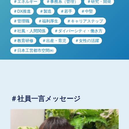
＃エネルギー
＃事務系（管理）
＃研究・開発
＃DX推進
＃製造
＃若手
＃中堅
＃管理職
＃福利厚生
＃キャリアステップ
＃社風・人間関係
＃ダイバーシティ・働き方
＃教育研修
＃出産・育児
＃女性の活躍
＃日本工営都市空間㈱
＃社員一言メッセージ