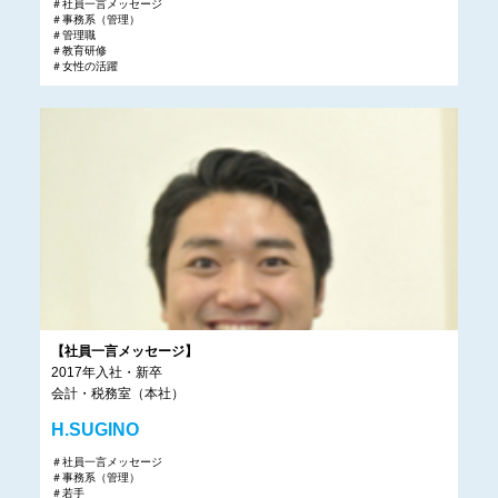
＃社員一言メッセージ
＃事務系（管理）
＃管理職
＃教育研修
＃女性の活躍
【社員一言メッセージ】
2017年入社・新卒
会計・税務室（本社）
H.SUGINO
＃社員一言メッセージ
＃事務系（管理）
＃若手