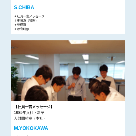
S.CHIBA
＃社員一言メッセージ
＃事務系（管理）
＃管理職
＃教育研修
【社員一言メッセージ】
1985年入社・新卒
人財開発室（本社）
M.YOKOKAWA