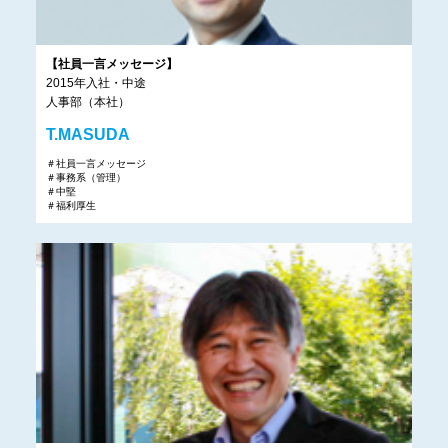
【社員一言メッセージ】
2015年入社・中途
人事部（本社）
T.MASUDA
＃社員一言メッセージ
＃事務系（管理）
＃中堅
＃福利厚生