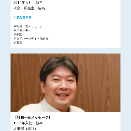
2014年入社・新卒
研究・開発室（福島）
T.IWAYA
＃社員一言メッセージ
＃エネルギー
＃中堅
＃ダイバーシティ・働き方
＃製造
【社員一言メッセージ】
1996年入社・新卒
人事部（本社）