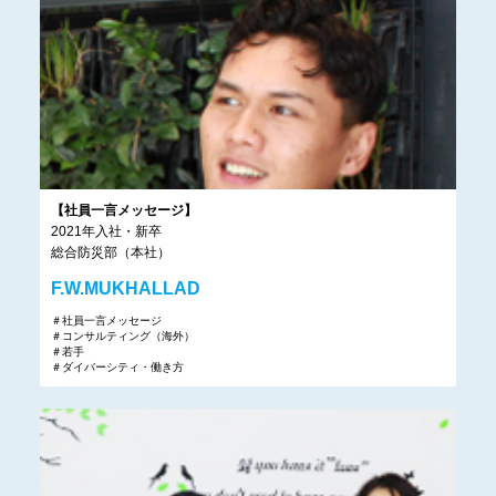
【社員一言メッセージ】
2021年入社・新卒
総合防災部（本社）
F.W.MUKHALLAD
＃社員一言メッセージ
＃コンサルティング（海外）
＃若手
＃ダイバーシティ・働き方