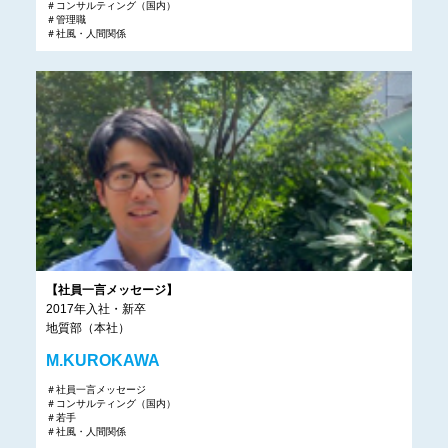
＃コンサルティング（国内）
＃管理職
＃社風・人間関係
【社員一言メッセージ】
2017年入社・新卒
地質部（本社）
M.KUROKAWA
＃社員一言メッセージ
＃コンサルティング（国内）
＃若手
＃社風・人間関係