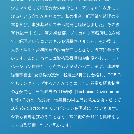
ションを通じて特定分野の専門性（コアスキル）を身につ
けるという方針があります。私の場合、経理部で経理の基
本を学び、事務基幹システム開発も経験しました。その後
30代後半までに、海外業務部、ジャカルタ事務所駐在を経
て、経理というコアスキルを深耕させました。その後は、
人事・採用・労務関連の担当が中心となり、現在に至って
います。また、当社には資格取得奨励金制度があり、モチ
ベーション維持という点でも大変助かっています。建設業
経理事務士1級取得のほか、税理士2科目に合格し、TOEIC
でもランクアップすることができました。豊富な研修制度
のなかでも、当社独自の“TD研修（Technical Development
研修）”では、他分野・他業種の同世代と意見交換を通じて
10年後の自身のキャリアビジョンを明確にしていきます。
今後も視野を狭めることなく、常に他の分野にも興味をも
って自己研鑽したいと思います。