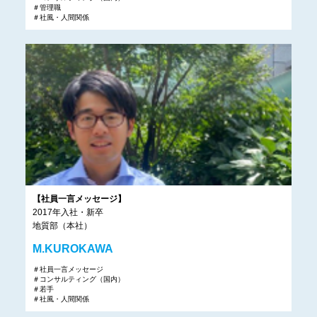
＃管理職
＃社風・人間関係
【社員一言メッセージ】
2017年入社・新卒
地質部（本社）
M.KUROKAWA
＃社員一言メッセージ
＃コンサルティング（国内）
＃若手
＃社風・人間関係