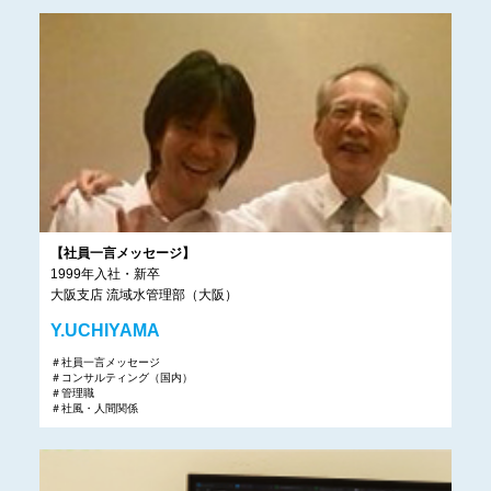
【社員一言メッセージ】
1999年入社・新卒
大阪支店 流域水管理部（大阪）
Y.UCHIYAMA
＃社員一言メッセージ
＃コンサルティング（国内）
＃管理職
＃社風・人間関係