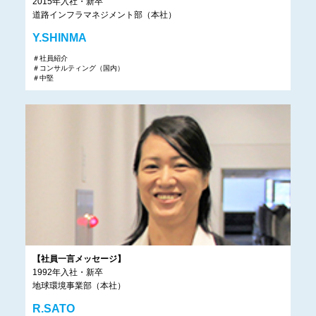
2015年入社・新卒
道路インフラマネジメント部（本社）
Y.SHINMA
＃社員紹介
＃コンサルティング（国内）
＃中堅
【社員一言メッセージ】
1992年入社・新卒
地球環境事業部（本社）
R.SATO