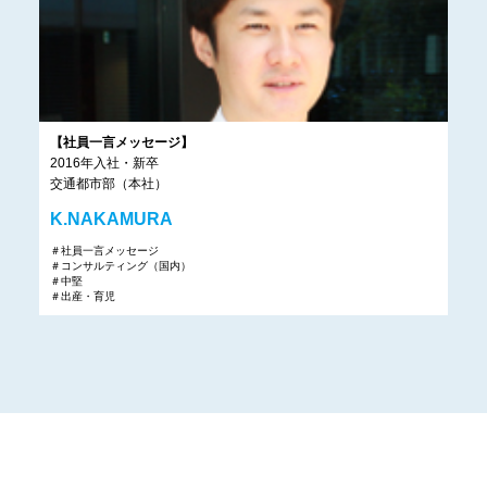
【社員一言メッセージ】
2016年入社・新卒
交通都市部（本社）
K.NAKAMURA
＃社員一言メッセージ
＃コンサルティング（国内）
＃中堅
＃出産・育児