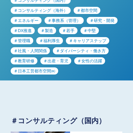
＃コンサルティング（国内）
＃コンサルティング（海外）
＃都市空間
＃エネルギー
＃事務系（管理）
＃研究・開発
＃DX推進
＃製造
＃若手
＃中堅
＃管理職
＃福利厚生
＃キャリアステップ
＃社風・人間関係
＃ダイバーシティ・働き方
＃教育研修
＃出産・育児
＃女性の活躍
＃日本工営都市空間㈱
＃コンサルティング（国内）