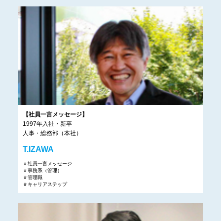
【社員一言メッセージ】
1997年入社・新卒
人事・総務部（本社）
T.IZAWA
＃社員一言メッセージ
＃事務系（管理）
＃管理職
＃キャリアステップ