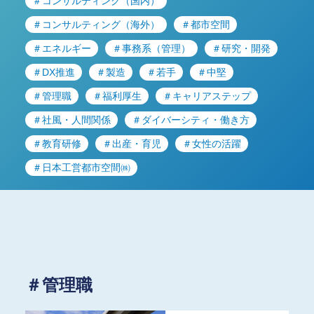
＃コンサルティング（国内）
＃コンサルティング（海外）
＃都市空間
＃エネルギー
＃事務系（管理）
＃研究・開発
＃DX推進
＃製造
＃若手
＃中堅
＃管理職
＃福利厚生
＃キャリアステップ
＃社風・人間関係
＃ダイバーシティ・働き方
＃教育研修
＃出産・育児
＃女性の活躍
＃日本工営都市空間㈱
＃管理職