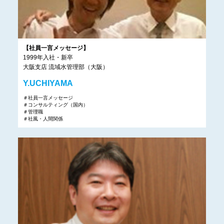
【社員一言メッセージ】
1999年入社・新卒
大阪支店 流域水管理部（大阪）
Y.UCHIYAMA
＃社員一言メッセージ
＃コンサルティング（国内）
＃管理職
＃社風・人間関係