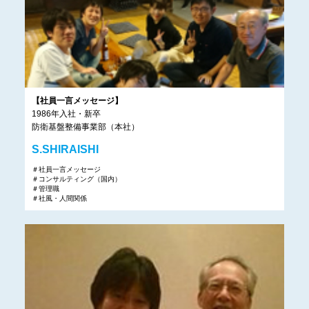
【社員一言メッセージ】
1986年入社・新卒
防衛基盤整備事業部（本社）
S.SHIRAISHI
＃社員一言メッセージ
＃コンサルティング（国内）
＃管理職
＃社風・人間関係