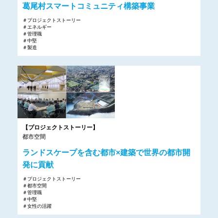
葛尾村スマートコミュニティ構築事業
＃プロジェクトストーリー
＃エネルギー
＃管理職
＃中堅
＃製造
【プロジェクトストーリー】
都市空間
ランドスケープを含む都市×建築で世界の都市開
発に貢献
＃プロジェクトストーリー
＃都市空間
＃管理職
＃中堅
＃女性の活躍