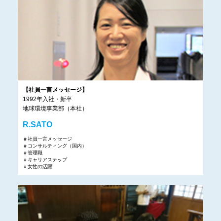
【社員一言メッセージ】
1992年入社・新卒
地球環境事業部（本社）
R.SATO
＃社員一言メッセージ
＃コンサルティング（国内）
＃管理職
＃キャリアステップ
＃女性の活躍