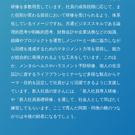
研修を多数用意しています。社員の成長段階に応じて、ま
た役割が変わる節目において研修を受けられるよう、体系
化しているイメージですね。共通ビジネススキルである論
理的思考や戦略的思考、財務会計や企業法務などの知識、
組織やプロジェクトを運営しメンバーと一緒に協力しなが
ら目標を達成するためのマネジメント力等を習得し、能力
が総合的に発揮されるような工夫をしています。このほ
か、メンタルヘルスやハラスメント予防研修、個人の生活
設計に資するライフプランセミナーなど多様な観点からテ
ーマ・目的を設定して社員がより活躍できるように支援し
ています。新入社員の皆さんには、「新入社員導入研修」
や「新入社員基礎研修」を通して、社会人として羽ばたく
練習してもらいます。ここで育んだ同期・同僚の横のつな
がりは今後の財産になるでしょう。