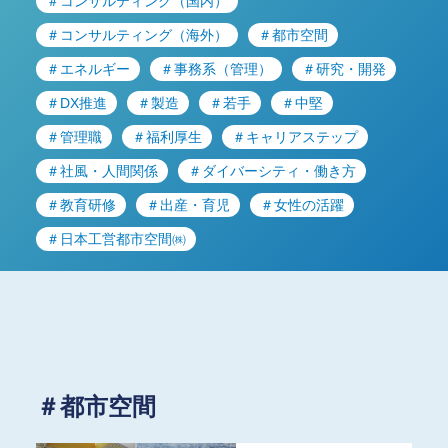
＃コンサルティング（国内）
＃コンサルティング（海外）
＃都市空間
＃エネルギー
＃事務系（管理）
＃研究・開発
＃DX推進
＃製造
＃若手
＃中堅
＃管理職
＃福利厚生
＃キャリアステップ
＃社風・人間関係
＃ダイバーシティ・働き方
＃教育研修
＃出産・育児
＃女性の活躍
＃日本工営都市空間㈱
＃都市空間