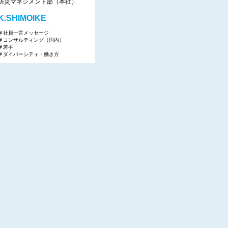
防災マネジメント部（本社）
K.SHIMOIKE
＃社員一言メッセージ
＃コンサルティング（国内）
＃若手
＃ダイバーシティ・働き方