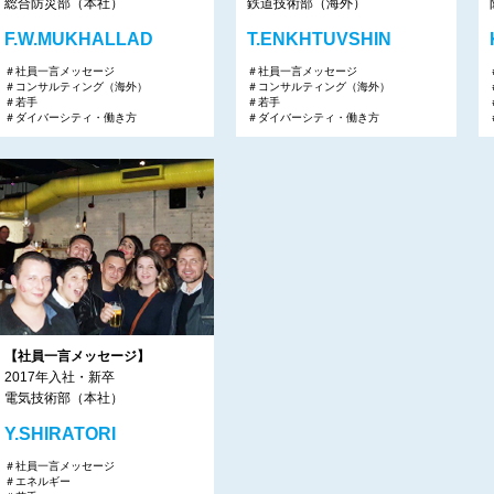
総合防災部（本社）
鉄道技術部（海外）
F.W.MUKHALLAD
T.ENKHTUVSHIN
＃社員一言メッセージ
＃社員一言メッセージ
＃コンサルティング（海外）
＃コンサルティング（海外）
＃若手
＃若手
＃ダイバーシティ・働き方
＃ダイバーシティ・働き方
【社員一言メッセージ】
2017年入社・新卒
電気技術部（本社）
Y.SHIRATORI
＃社員一言メッセージ
＃エネルギー