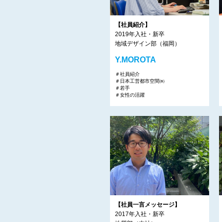
【社員紹介】
2019年入社・新卒
地域デザイン部（福岡）
Y.MOROTA
＃社員紹介
＃日本工営都市空間㈱
＃若手
＃女性の活躍
【社員一言メッセージ】
2017年入社・新卒