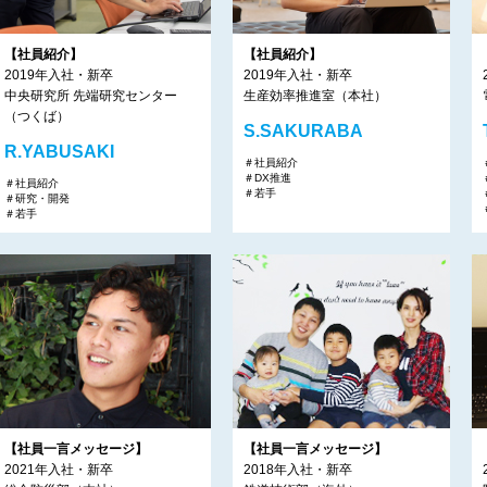
【社員紹介】
【社員紹介】
2019年入社・新卒
2019年入社・新卒
中央研究所 先端研究センター
生産効率推進室（本社）
（つくば）
S.SAKURABA
R.YABUSAKI
＃社員紹介
＃DX推進
＃社員紹介
＃若手
＃研究・開発
＃若手
【社員一言メッセージ】
【社員一言メッセージ】
2021年入社・新卒
2018年入社・新卒