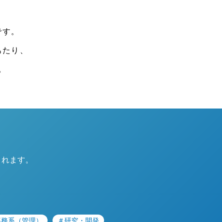
です。
あたり、
。
されます。
事務系（管理）
＃研究・開発