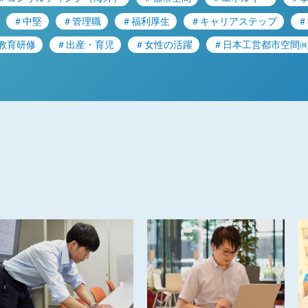
＃中堅
＃管理職
＃福利厚生
＃キャリアステップ
＃
教育研修
＃出産・育児
＃女性の活躍
＃日本工営都市空間