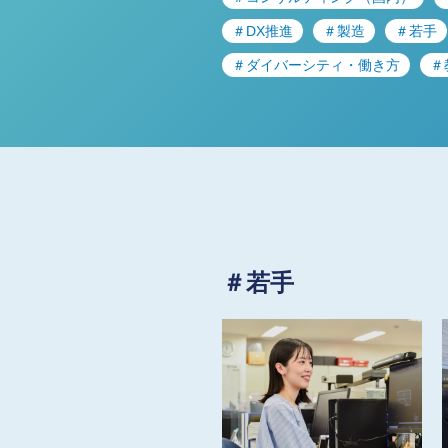
＃DX推進
＃製造
＃若手
＃ダイバーシティ・働き方
＃
＃若手