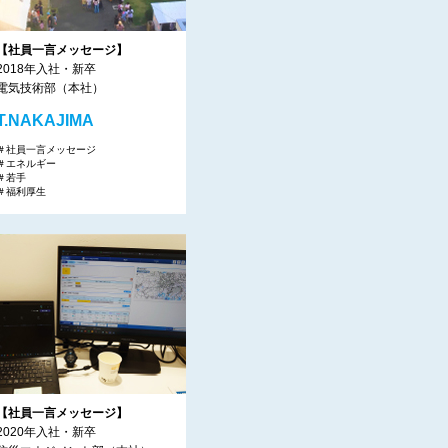
【社員一言メッセージ】
2018年入社・新卒
電気技術部（本社）
T.NAKAJIMA
＃社員一言メッセージ
＃エネルギー
＃若手
＃福利厚生
【社員一言メッセージ】
2020年入社・新卒