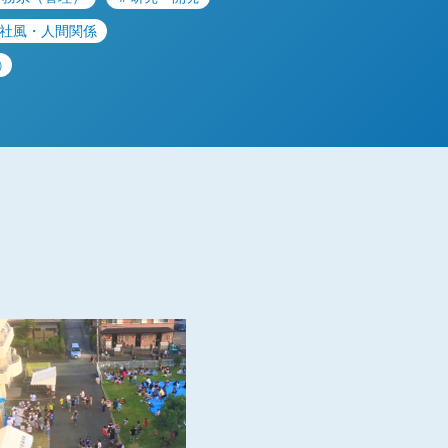
社風・人間関係
㈱