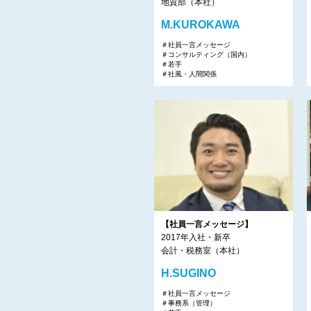
地質部（本社）
M.KUROKAWA
＃社員一言メッセージ
＃コンサルティング（国内）
＃若手
＃社風・人間関係
【社員一言メッセージ】
2017年入社・新卒
会計・税務室（本社）
H.SUGINO
＃社員一言メッセージ
＃事務系（管理）