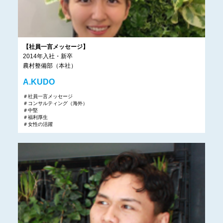
【社員一言メッセージ】
2014年入社・新卒
農村整備部（本社）
A.KUDO
＃社員一言メッセージ
＃コンサルティング（海外）
＃中堅
＃福利厚生
＃女性の活躍