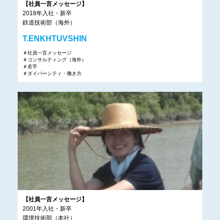
【社員一言メッセージ】
2018年入社・新卒
鉄道技術部（海外）
T.ENKHTUVSHIN
＃社員一言メッセージ
＃コンサルティング（海外）
＃若手
＃ダイバーシティ・働き方
【社員一言メッセージ】
2001年入社・新卒
環境技術部（本社）