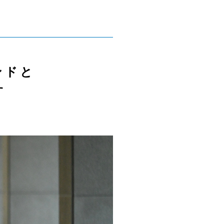
ンドと
す