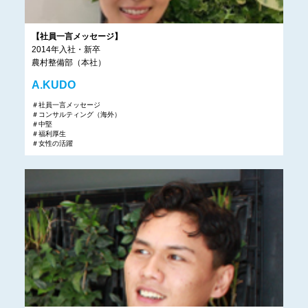
【社員一言メッセージ】
2014年入社・新卒
農村整備部（本社）
A.KUDO
＃社員一言メッセージ
＃コンサルティング（海外）
＃中堅
＃福利厚生
＃女性の活躍