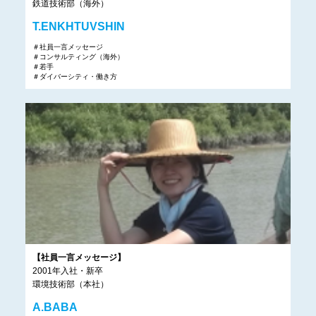
鉄道技術部（海外）
T.ENKHTUVSHIN
＃社員一言メッセージ
＃コンサルティング（海外）
＃若手
＃ダイバーシティ・働き方
【社員一言メッセージ】
2001年入社・新卒
環境技術部（本社）
A.BABA