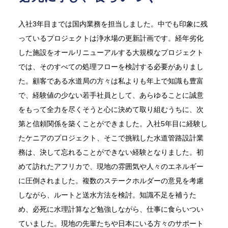
入社3年目までは国内業務を担当しました。中でも印象に残
っているプロジェクトは浄水場の更新計画です。経年劣化
した施設をオールリニューアルする大規模なプロジェクト
では、そのすべての処理フローを検討する必要がありまし
た。顧客である水道局の方々は私よりも年上で知識も豊富
で、経験値の少ない若手社員として、あらゆることに誠意
をもって全力を尽くそうと心に決めて取り組むうちに、次
第と信頼関係を築くことができました。入社5年目に経験し
たケニアのプロジェクト、そこで挑戦した水道管路設計業
務は、決して忘れることができない経験となりました。初
めて訪れたアフリカで、現地の雰囲気や人々のエネルギー
に圧倒されました。複数のステークホルダーの意見を考慮
しながら、ルートと送水方法を検討。知識不足を補うた
め、必死に水理計算など勉強しながら、仕事に食らいつい
ていました。現地の先輩たちや日本にいる方々のサポート